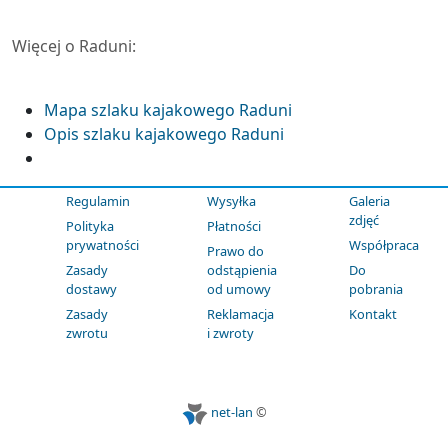
Więcej o Raduni:
Mapa szlaku kajakowego Raduni
Opis szlaku kajakowego Raduni
Regulamin
Wysyłka
Galeria
zdjęć
Polityka
Płatności
prywatności
Współpraca
Prawo do
Zasady
odstąpienia
Do
dostawy
od umowy
pobrania
Zasady
Reklamacja
Kontakt
zwrotu
i zwroty
net-lan
©