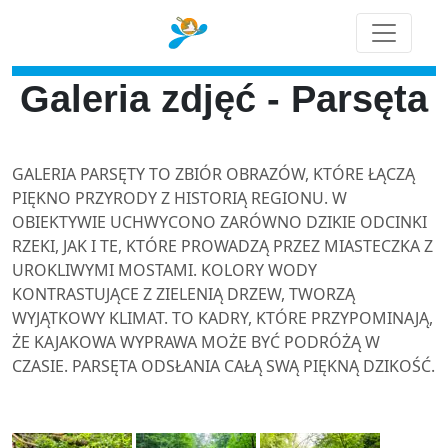
Galeria zdjęć - Parsęta
GALERIA PARSĘTY TO ZBIÓR OBRAZÓW, KTÓRE ŁĄCZĄ
PIĘKNO PRZYRODY Z HISTORIĄ REGIONU. W
OBIEKTYWIE UCHWYCONO ZARÓWNO DZIKIE ODCINKI
RZEKI, JAK I TE, KTÓRE PROWADZĄ PRZEZ MIASTECZKA Z
UROKLIWYMI MOSTAMI. KOLORY WODY
KONTRASTUJĄCE Z ZIELENIĄ DRZEW, TWORZĄ
WYJĄTKOWY KLIMAT. TO KADRY, KTÓRE PRZYPOMINAJĄ,
ŻE KAJAKOWA WYPRAWA MOŻE BYĆ PODRÓŻĄ W
CZASIE. PARSĘTA ODSŁANIA CAŁĄ SWĄ PIĘKNĄ DZIKOŚĆ.